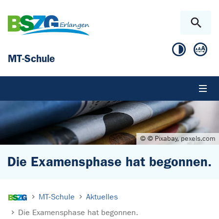
Zum Hauptinhalt springen
Skip to page footer
MT-Schule
© © Pixabay, pexels.com
Die Examensphase hat begonnen.
Sie sind hier:
MT-Schule
Aktuelles
Die Examensphase hat begonnen.