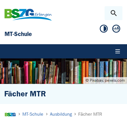
Zum Hauptinhalt springen
Skip to page footer
MT-Schule
© Pixabay, pexels.com
Fächer MTR
Sie sind hier:
MT-Schule
Ausbildung
Fächer MTR