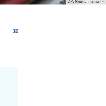
© © Pixabay, pexels.com
Download im .vcf-Format